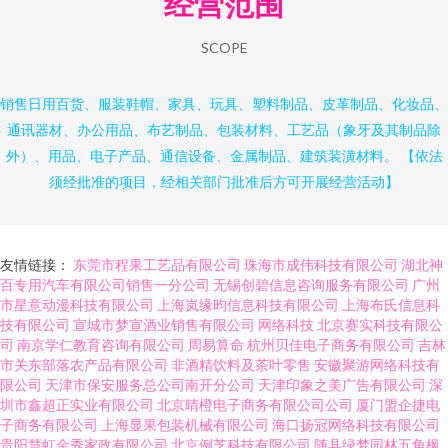
经营范围
SCOPE
销售日用百货、服装鞋帽、家具、玩具、塑料制品、皮革制品、化妆品、
通讯器材、办公用品、布艺制品、包装材料、工艺品（象牙及其制品除
外）、用品、电子产品、通信设备、金属制品、建筑装潢材料。 【依法
须经批准的项目，经相关部门批准后方可开展经营活动】
友情链接：
东莞市程果工艺品有限公司
珠海市成伟科技有限公司
湖北神
百专用汽车有限公司销售一分公司
无锡创碧信息咨询服务有限公司
广州
市星意动漫科技有限公司
上海岚缘昀信息科技有限公司
上海布氏信息科
技有限公司
宣城市梦宣酒业销售有限公司
网络科技
北京赛实科技有限公
司
南京学仁教育咨询有限公司
周易算命
杭州贝佳电子商务有限公司
吉林
市关东部落农产品有限公司
非酒精饮料及茶叶零售
安徽聚游网络科技有
限公司
天津市保安服务总公司南开分公司
天津印象之美广告有限公司
深
圳市鑫超正实业有限公司
北京晴橙电子商务有限公司公司
厦门盟企捷电
子商务有限公司
上海显果包装机械有限公司
海口扬冠网络科技有限公司
贵阳慧虹金秀家政有限公司
北京例芝科技有限公司
随县绿梦园林五角枫