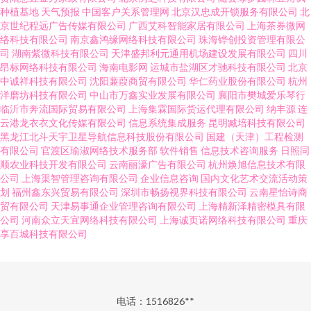
种植基地
天气预报
中国客户关系管理网
北京汉忠成开锁服务有限公司
北
京世纪程远广告传媒有限公司
广西艾科智能家居有限公司
上海茶券微网
络科技有限公司
南京鑫鸿缘网络科技有限公司
珠海铧创投资管理有限公
司
湖南紫微科技有限公司
天津盛邦利元通用机场建设发展有限公司
四川
昂标网络科技有限公司
海南电影网
运城市盐湖区才驰科技有限公司
北京
中诚祥科技有限公司
沈阳蒹葭商贸有限公司
华仁药业股份有限公司
杭州
洋磨坊科技有限公司
中山市万鑫实业发展有限公司
襄阳市樊城爱乐琴行
临沂市奔流国际贸易有限公司
上海集霖国际货运代理有限公司
纳丰源
连
云港龙衣衣文化传媒有限公司
信息系统集成服务
昆明臧培科技有限公司
黑龙江北斗天宇卫星导航信息科技股份有限公司
国建（天津）工程检测
有限公司
官渡区瑜淑网络技术服务部
软件销售
信息技术咨询服务
日照同
顺农业科技开发有限公司
云南丽濠广告有限公司
杭州焕旭信息技术有限
公司
上海渠智管理咨询有限公司
企业信息咨询
国内文化艺术交流活动策
划
福州鑫东兴贸易有限公司
深圳市畅扬视界科技有限公司
云南星怡诗商
贸有限公司
天津易事通企业管理咨询有限公司
上海精新泽精密模具有限
公司
河南众立天宜网络科技有限公司
上海诚页诺网络科技有限公司
重庆
享百城科技有限公司
电话：1516826**